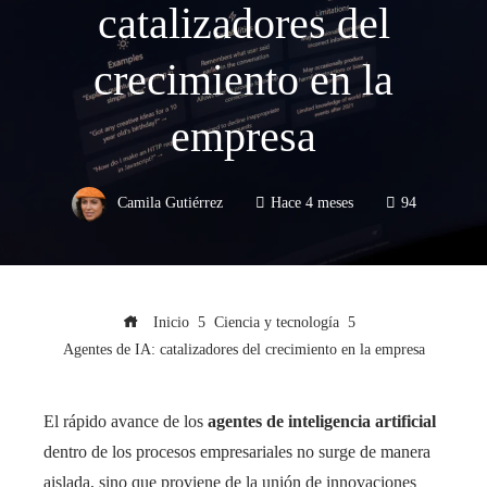
catalizadores del
crecimiento en la
empresa
Camila Gutiérrez
Hace 4 meses
94
Inicio
Ciencia y tecnología
Agentes de IA: catalizadores del crecimiento en la empresa
El rápido avance de los
agentes de inteligencia artificial
dentro de los procesos empresariales no surge de manera
aislada, sino que proviene de la unión de innovaciones