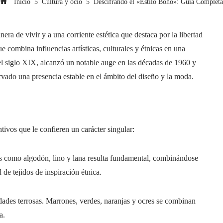
Inicio
Cultura y ocio
Descifrando el «Estilo Boho»: Guía Completa
a de vivir y a una corriente estética que destaca por la libertad
ue combina influencias artísticas, culturales y étnicas en una
l siglo XIX, alcanzó un notable auge en las décadas de 1960 y
rvado una presencia estable en el ámbito del diseño y la moda.
tivos que le confieren un carácter singular:
es como algodón, lino y lana resulta fundamental, combinándose
 de tejidos de inspiración étnica.
ades terrosas. Marrones, verdes, naranjas y ocres se combinan
a.