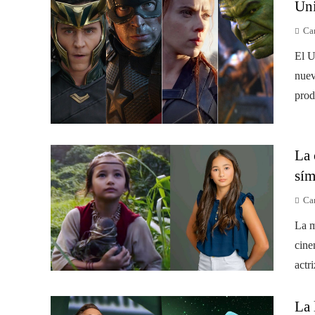
Uni
Ca
El U
nuev
prod
La 
sím
Ca
La m
cine
actr
La 