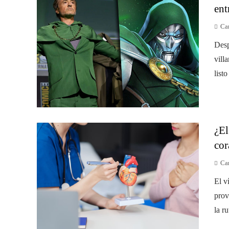
ent
Ca
Desp
vill
list
¿El
cor
Ca
El v
prov
la ru