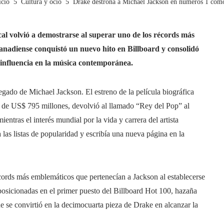
cio
Cultura y ocio
Drake destrona a Michael Jackson en números 1 como
al volvió a demostrarse al superar uno de los récords más
canadiense conquistó un nuevo hito en Billboard y consolidó
 influencia en la música contemporánea.
egado de Michael Jackson. El estreno de la película biográfica
 de US$ 795 millones, devolvió al llamado “Rey del Pop” al
entras el interés mundial por la vida y carrera del artista
as listas de popularidad y escribía una nueva página en la
écords más emblemáticos que pertenecían a Jackson al establecerse
osicionadas en el primer puesto del Billboard Hot 100, hazaña
e se convirtió en la decimocuarta pieza de Drake en alcanzar la