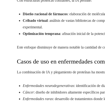
Con estructuras proteicas confiables, la IA permite:
Diseño racional de fármacos
: elaboración de molécula
Cribado virtual
: análisis de vastas bibliotecas de com
experimental.
Optimización temprana
: afinación inicial de la potenc
Este enfoque disminuye de manera notable la cantidad de co
Casos de uso en enfermedades com
La combinación de IA y plegamiento de proteínas ha mostr
Enfermedades neurodegenerativas
: identificación de d
Cáncer
: diseño de inhibidores altamente específicos pa
Enfermedades raras
: desarrollo de tratamientos donde l