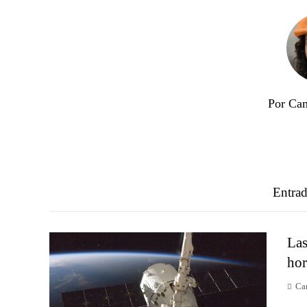
Por Cam
Entrad
Las
hor
Ca