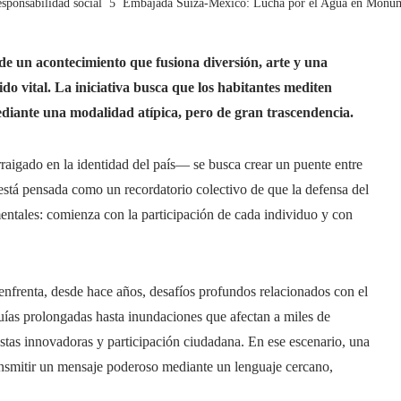
sponsabilidad social
Embajada Suiza-México: Lucha por el Agua en Monu
de un acontecimiento que fusiona diversión, arte y una
do vital.
La iniciativa busca que los habitantes mediten
ediante una modalidad atípica, pero de gran trascendencia.
raigado en la identidad del país— se busca crear un puente entre
está pensada como un recordatorio colectivo de que la defensa del
mentales: comienza con la participación de cada individuo y con
enfrenta, desde hace años, desafíos profundos relacionados con el
quías prolongadas hasta inundaciones que afectan a miles de
estas innovadoras y participación ciudadana. En ese escenario, una
transmitir un mensaje poderoso mediante un lenguaje cercano,