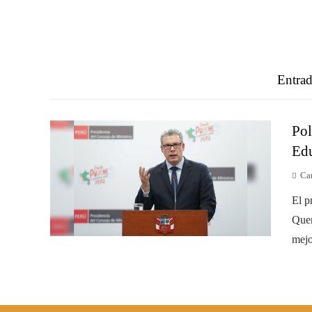
Entrad
Pol
Edu
Ca
El p
Quer
mejo