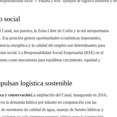
Responsabilidad social
Panamá y RSE: ejemplos de logística sostenible y em
o social
 Canal, sus puertos, la Zona Libre de Colón y la red aeroportuaria
o. Esa posición genera oportunidades económicas importantes,
ciencia energética y la calidad del empleo son determinantes para
enestar social. La Responsabilidad Social Empresarial (RSE) en el
nismo como mecanismo para equilibrar crecimiento, equidad y
ulsan logística sostenible
ca y conservación
La ampliación del Canal, inaugurada en 2016,
en la demanda hídrica por tránsito en comparación con las
 de monitoreo de calidad de agua, manejo de fuentes hídricas y
 acciones no solo protegen recursos críticos para la navegación,