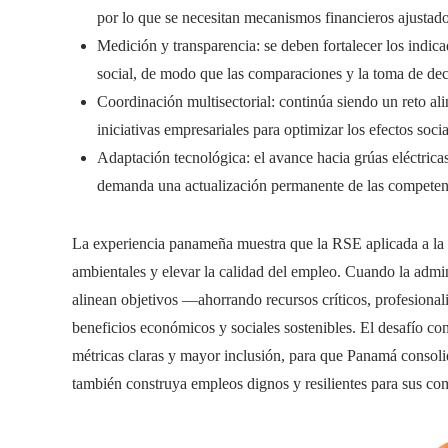
por lo que se necesitan mecanismos financieros ajustados
Medición y transparencia: se deben fortalecer los indic
social, de modo que las comparaciones y la toma de deci
Coordinación multisectorial: continúa siendo un reto alin
iniciativas empresariales para optimizar los efectos soci
Adaptación tecnológica: el avance hacia grúas eléctricas,
demanda una actualización permanente de las competenc
La experiencia panameña muestra que la RSE aplicada a la l
ambientales y elevar la calidad del empleo. Cuando la admin
alinean objetivos —ahorrando recursos críticos, profesion
beneficios económicos y sociales sostenibles. El desafío co
métricas claras y mayor inclusión, para que Panamá consoli
también construya empleos dignos y resilientes para sus c