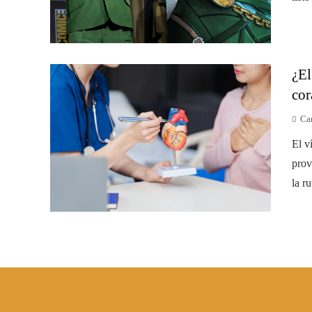
¿El
cor
Ca
El v
prov
la ru