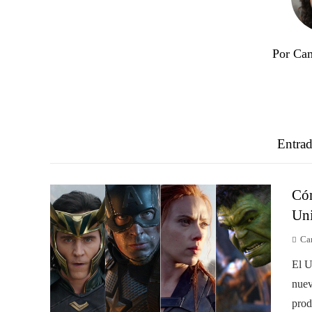
Por Cam
Entrad
Cóm
Uni
Ca
El U
nuev
prod