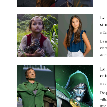
La 
sím
Ca
La m
cine
actr
La 
ent
Ca
Desp
vill
list