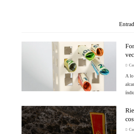
Entrad
Fon
vec
Ca
A lo
alca
índi
Rie
cos
Ca