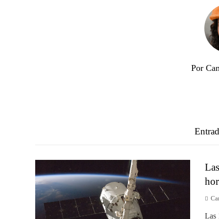
Por Cam
Entrad
Las
hor
Ca
Las 