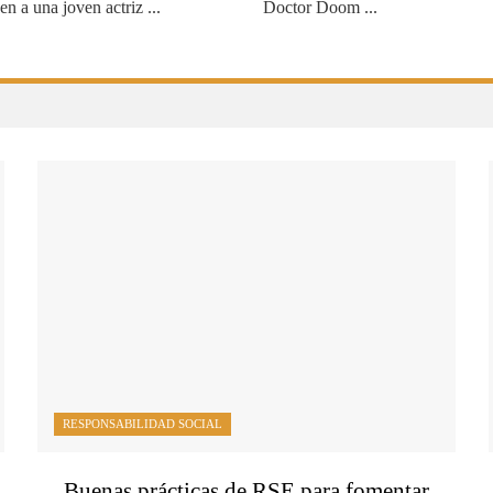
n a una joven actriz ...
Doctor Doom ...
RESPONSABILIDAD SOCIAL
Buenas prácticas de RSE para fomentar