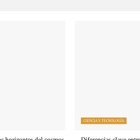
CIENCIA Y TECNOLOGÍA
os horizontes del cosmos
Diferencias clave entr