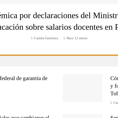
mica por declaraciones del Minist
cación sobre salarios docentes en 
Camila Gutiérrez
Hace 12 meses
federal de garantía de
Cóm
y f
To
Ca
ales que cambiaron el
Ser