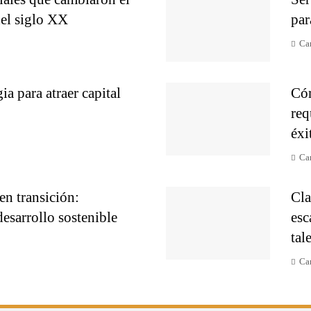
el siglo XX
par
Ca
ia para atraer capital
Cóm
req
éxi
Ca
en transición:
Cla
esarrollo sostenible
esc
tal
Ca