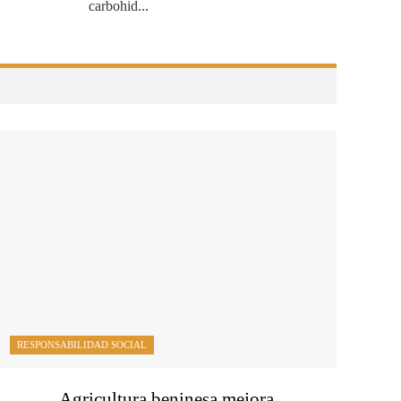
carbohid...
RESPONSABILIDAD SOCIAL
Agricultura beninesa mejora