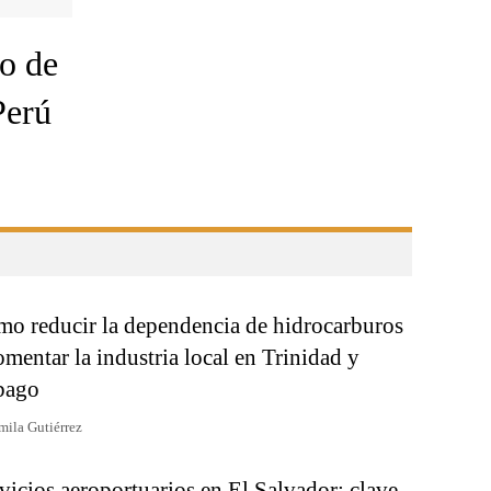
ro de
Perú
o reducir la dependencia de hidrocarburos
omentar la industria local en Trinidad y
bago
mila Gutiérrez
vicios aeroportuarios en El Salvador: clave