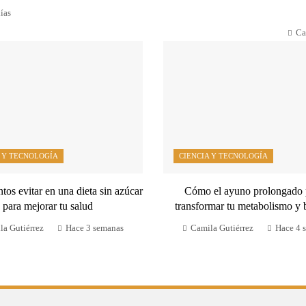
ías
Ca
 Y TECNOLOGÍA
CIENCIA Y TECNOLOGÍA
tos evitar en una dieta sin azúcar
Cómo el ayuno prolongado
para mejorar tu salud
transformar tu metabolismo y 
la Gutiérrez
Hace 3 semanas
Camila Gutiérrez
Hace 4 