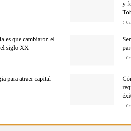
y f
To
Ca
ales que cambiaron el
Ser
el siglo XX
par
Ca
ia para atraer capital
Cóm
req
éxi
Ca