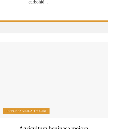
carbohid...
RESPONSABILIDAD SOCIAL
Agricultura beninesa mejora