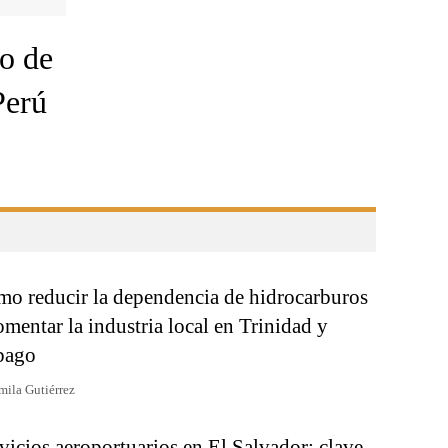
ro de
Perú
o reducir la dependencia de hidrocarburos
omentar la industria local en Trinidad y
bago
mila Gutiérrez
vicios aeroportuarios en El Salvador: clave