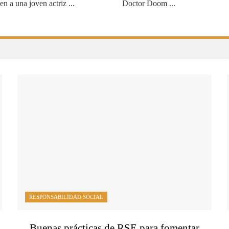
n a una joven actriz ...
Doctor Doom ...
RESPONSABILIDAD SOCIAL
Buenas prácticas de RSE para fomentar