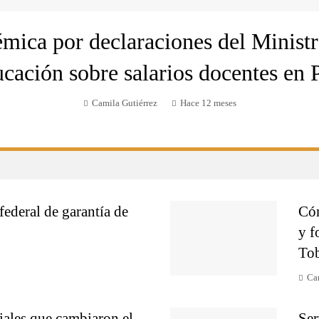
mica por declaraciones del Minist
cación sobre salarios docentes en 
Camila Gutiérrez
Hace 12 meses
federal de garantía de
Cóm
y f
To
Ca
ales que cambiaron el
Ser