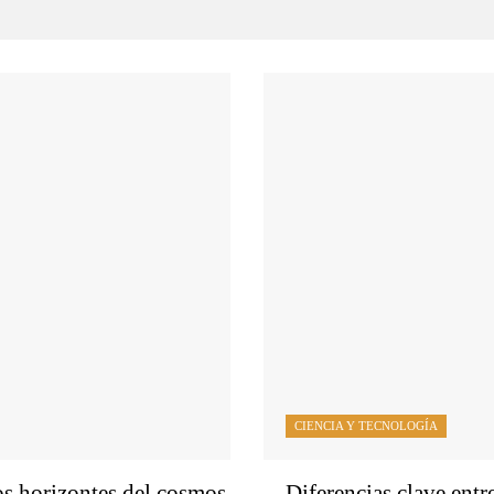
CIENCIA Y TECNOLOGÍA
os horizontes del cosmos
Diferencias clave entr