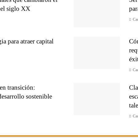
el siglo XX
par
Ca
ia para atraer capital
Cóm
req
éxi
Ca
en transición:
Cla
esarrollo sostenible
esc
tal
Ca