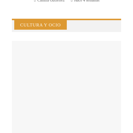
Camila Gutiérrez
Hace 4 semanas
CULTURA Y OCIO